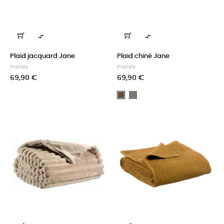


Plaid jacquard Jane
Plaid chiné Jane
Plaids
Plaids
Prix
Prix
69,90 €
69,90 €
Olive
Cacao