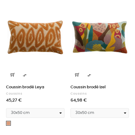


Coussin brodé Leya
Coussin brodé Izel
Coussins
Coussins
Prix
Prix
45,27 €
64,98 €
Cuivre