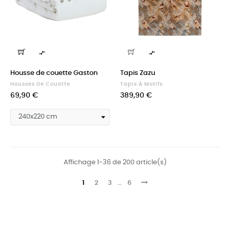


Housse de couette Gaston
Tapis Zazu
Housses De Couette
Tapis À Motifs
Prix
Prix
69,90 €
389,90 €
Affichage 1-36 de 200 article(s)
1
2
3
…
6