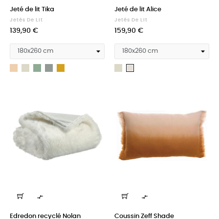
Jeté de lit Tika
Jeté de lit Alice
Jetés De Lit
Jetés De Lit
Prix
Prix
139,90 €
159,90 €
Naturel
Neige
Opaline
Tonnerre
Jaune
Neige
Lin
safran


Edredon recyclé Nolan
Coussin Zeff Shade