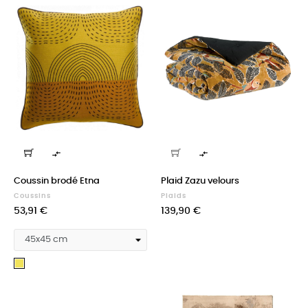


Coussin brodé Etna
Plaid Zazu velours
Coussins
Plaids
Prix
Prix
53,91 €
139,90 €
Mirabelle