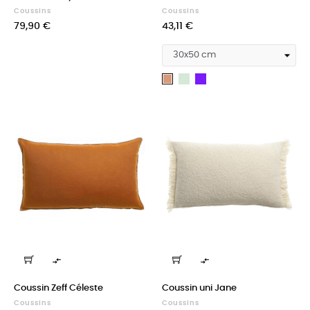
Coussins
Coussins
Prix
Prix
79,90 €
43,11 €
Epicea
Indigo
Cuivre


Coussin Zeff Céleste
Coussin uni Jane
Coussins
Coussins