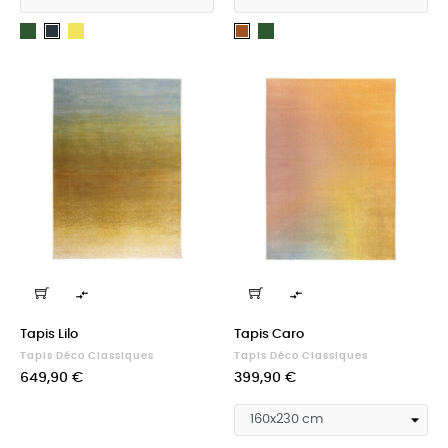
Thym
Mirabelle
Thym
Carbone
Bronze


Tapis Lilo
Tapis Caro
Tapis Déco Classiques
Tapis Déco Classiques
Prix
Prix
649,90 €
399,90 €