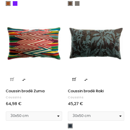
Indigo
Olive
Bronze
Cacao


Coussin brodé Zuma
Coussin brodé Raki
Coussins
Coussins
Prix
Prix
64,98 €
45,27 €
Carbone