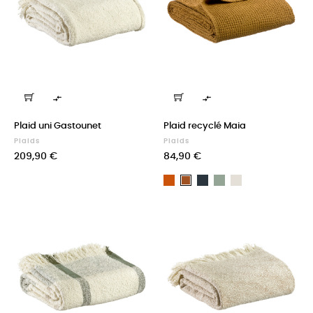


Plaid uni Gastounet
Plaid recyclé Maia
Plaids
Plaids
Prix
Prix
209,90 €
84,90 €
Orange
Carbone
Vert
Lin
Bronze
de
Gris