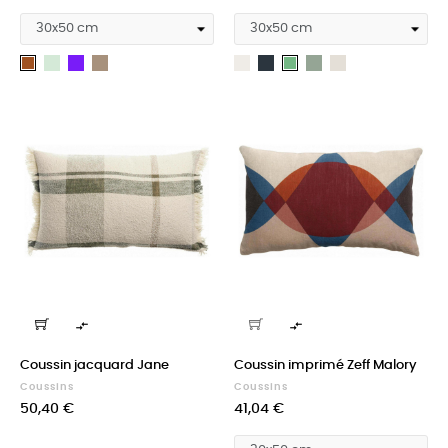
Epicea
Indigo
Galet
Blanc
Carbone
Vert
Lin
Bronze
Absynthe
de
Gris


Coussin jacquard Jane
Coussin imprimé Zeff Malory
Coussins
Coussins
Prix
Prix
50,40 €
41,04 €