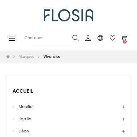
Basculer
☰
0
la
navigation
Marques
Vivaraise
ACCUEIL
Mobilier
Jardin
Déco