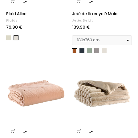


Plaid Alice
Jeté de lit recyclé Maia
Plaids
Jetés De Lit
Prix
Prix
79,90 €
139,90 €
Neige
Lin
Carbone
Vert
Orage
Lin
Bronze
de
Gris

