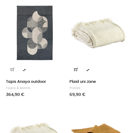


Tapis Anaya outdoor
Plaid uni Jane
Tapis À Motifs
Plaids
Prix
Prix
364,90 €
69,90 €