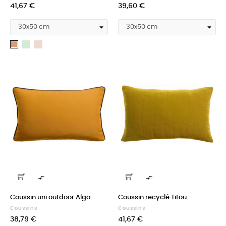
Prix
Prix
41,67 €
39,60 €
Epicea
Dragée
Cuivre


Coussin uni outdoor Alga
Coussin recyclé Titou
Coussins
Coussins
Prix
Prix
38,79 €
41,67 €