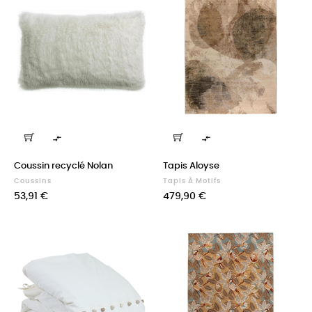


Coussin recyclé Nolan
Tapis Aloyse
Coussins
Tapis À Motifs
Prix
Prix
53,91 €
479,90 €