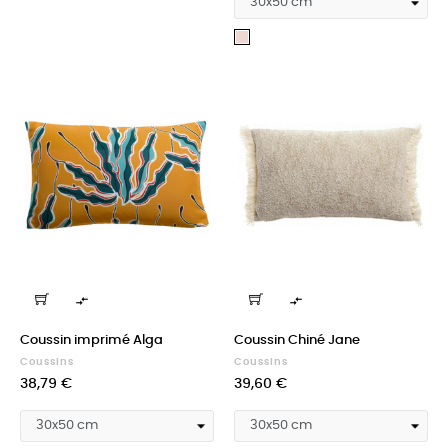
Dragée


Coussin imprimé Alga
Coussin Chiné Jane
Coussins
Coussins
Prix
Prix
38,79 €
39,60 €