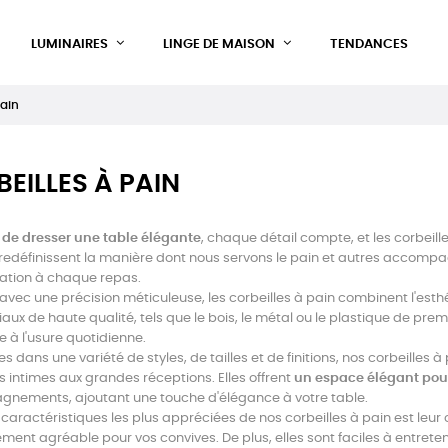
LUMINAIRES
LINGE DE MAISON
TENDANCES
pain
EILLES À PAIN
t de dresser une table élégante
, chaque détail compte, et les corbeill
 redéfinissent la manière dont nous servons le pain et autres accomp
ation à chaque repas.
vec une précision méticuleuse, les corbeilles à pain combinent l'esthéti
aux de haute qualité, tels que le bois, le métal ou le plastique de premiè
e à l'usure quotidienne.
es dans une variété de styles, de tailles et de finitions, nos corbeilles
s intimes aux grandes réceptions. Elles offrent
un espace élégant pour
nements, ajoutant une touche d'élégance à votre table.
 caractéristiques les plus appréciées de nos corbeilles à pain est leur c
ment agréable pour vos convives. De plus, elles sont faciles à entreten