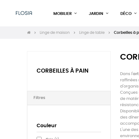
MOBILIER
JARDIN
DÉCO
Linge de maison
Linge de table
Corbeilles à 
CORB
CORBEILLES À PAIN
Dans l'
ar
raffinées
d'organis
Conçues a
Filtres
de matéri
résistanc
Disponibl
des dîner
accompag
Couleur
L'une des
environne