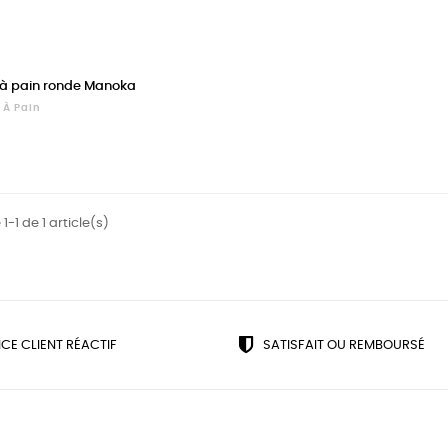
e à pain ronde Manoka
 À Pain
1-1 de 1 article(s)
ICE CLIENT RÉACTIF
SATISFAIT OU REMBOURSÉ