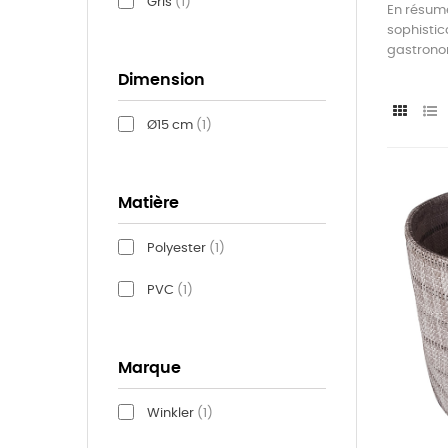
Gris
(1)
En résumé
sophistic
gastronom
Dimension
Ø15 cm
(1)
Matière
Polyester
(1)
PVC
(1)
Marque
Winkler
(1)