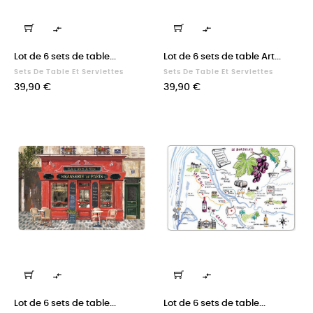


Lot de 6 sets de table...
Lot de 6 sets de table Art...
Sets De Table Et Serviettes
Sets De Table Et Serviettes
Prix
Prix
39,90 €
39,90 €


Lot de 6 sets de table...
Lot de 6 sets de table...