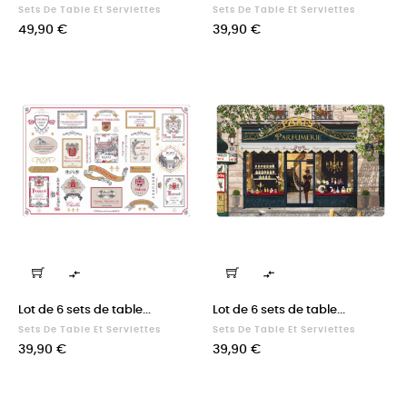
Sets De Table Et Serviettes
Sets De Table Et Serviettes
Prix
Prix
49,90 €
39,90 €


Lot de 6 sets de table...
Lot de 6 sets de table...
Sets De Table Et Serviettes
Sets De Table Et Serviettes
Prix
Prix
39,90 €
39,90 €