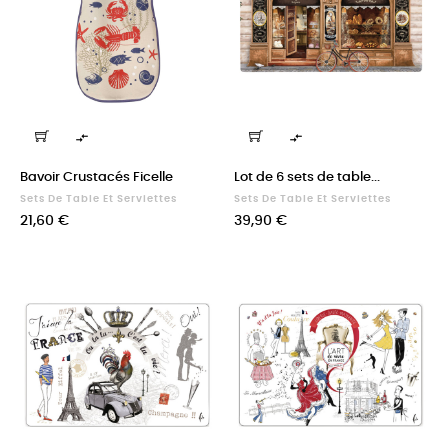


Bavoir Crustacés Ficelle
Lot de 6 sets de table...
Sets De Table Et Serviettes
Sets De Table Et Serviettes
Prix
Prix
21,60 €
39,90 €