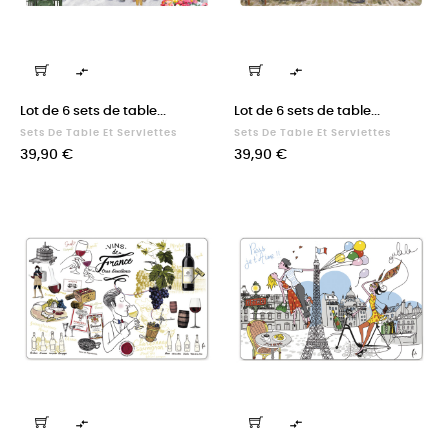


Lot de 6 sets de table...
Lot de 6 sets de table...
Sets De Table Et Serviettes
Sets De Table Et Serviettes
Prix
Prix
39,90 €
39,90 €

