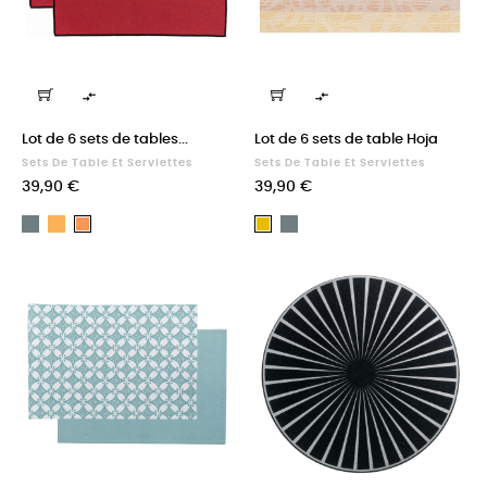


Lot de 6 sets de tables...
Lot de 6 sets de table Hoja
Sets De Table Et Serviettes
Sets De Table Et Serviettes
Prix
Prix
39,90 €
39,90 €
Paon
Tournesol
Paon
Tango
Ambre