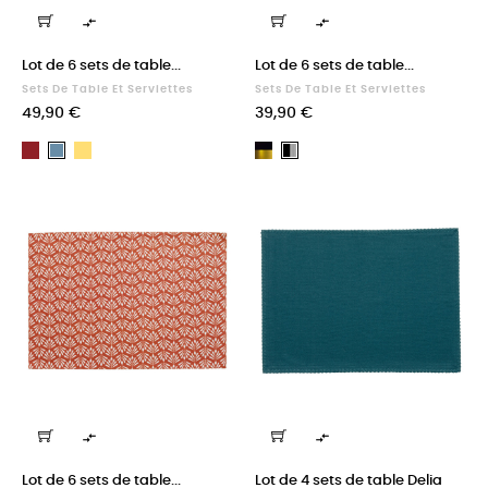


Lot de 6 sets de table...
Lot de 6 sets de table...
Sets De Table Et Serviettes
Sets De Table Et Serviettes
Prix
Prix
49,90 €
39,90 €
Rouge
Maïs
Noir,
Alizé
Noir,
Or
Argent


Lot de 6 sets de table...
Lot de 4 sets de table Delia