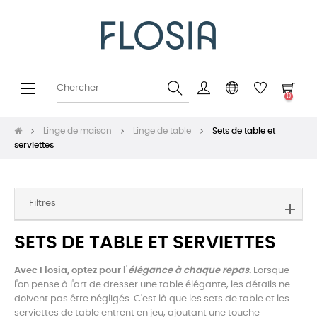
Basculer
☰
0
la
navigation
Linge de maison
Linge de table
Sets de table et
serviettes
Filtres
SETS DE TABLE ET SERVIETTES
Avec Flosia, optez pour l'
élégance à chaque repas
.
Lorsque
l'on pense à l'art de dresser une table élégante, les détails ne
doivent pas être négligés. C'est là que les sets de table et les
serviettes de table entrent en jeu, ajoutant une touche