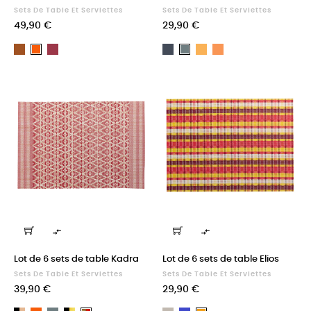
Sets De Table Et Serviettes
Sets De Table Et Serviettes
Prix
Prix
49,90 €
29,90 €
Bronze
Orchidée
Ombre
Tournesol
Tango
Marmelade
Paon


Lot de 6 sets de table Kadra
Lot de 6 sets de table Elios
Sets De Table Et Serviettes
Sets De Table Et Serviettes
Prix
Prix
39,90 €
29,90 €