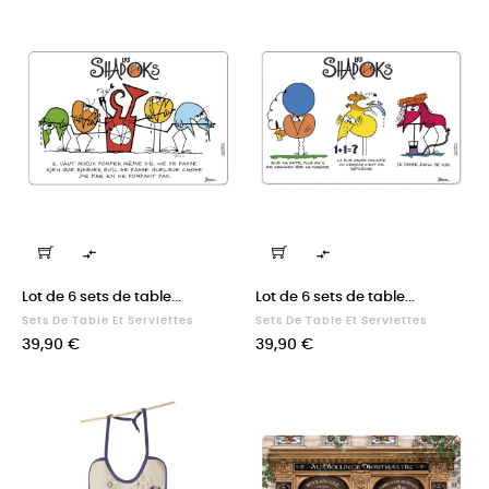


Lot de 6 sets de table...
Lot de 6 sets de table...
Sets De Table Et Serviettes
Sets De Table Et Serviettes
Prix
Prix
39,90 €
39,90 €