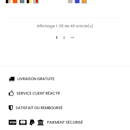
Noir,
Marmelade
Paon
Noir,
Gris
Bleu
Naturel,
Soleil
Naturel
Doré
Rouge
Affichage 1-36 de 45 article(s)
1
2
LIVRAISON GRATUITE
SERVICE CLIENT RÉACTIF
SATISFAIT OU REMBOURSÉ
PAIEMENT SÉCURISÉ