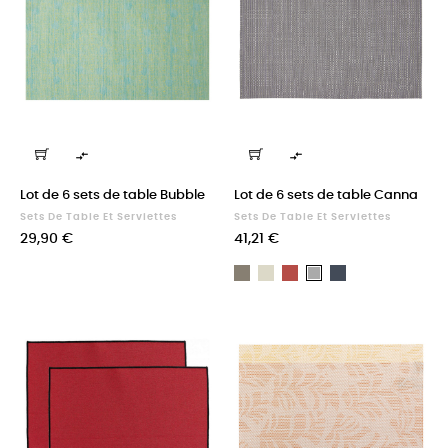


Lot de 6 sets de table Bubble
Lot de 6 sets de table Canna
Sets De Table Et Serviettes
Sets De Table Et Serviettes
Prix
Prix
29,90 €
41,21 €
Taupe
Neige
Tomette
Ombre
Perle