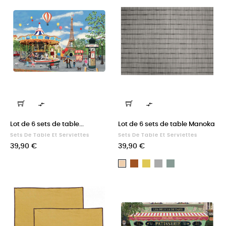


Lot de 6 sets de table...
Lot de 6 sets de table Manoka
Sets De Table Et Serviettes
Sets De Table Et Serviettes
Prix
Prix
39,90 €
39,90 €
Bronze
Curry
Perle
Sauge
Naturel