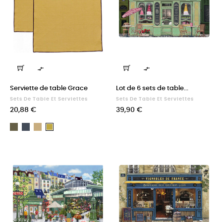


Serviette de table Grace
Lot de 6 sets de table...
Sets De Table Et Serviettes
Sets De Table Et Serviettes
Prix
Prix
20,88 €
39,90 €
Kaki
Ombre
Ficelle
Badiane