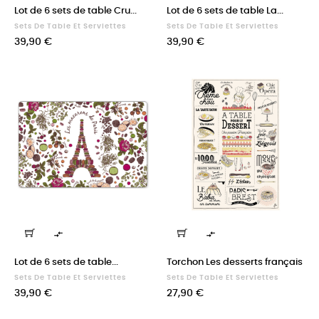
Lot de 6 sets de table Cru...
Lot de 6 sets de table La...
Sets De Table Et Serviettes
Sets De Table Et Serviettes
Prix
Prix
39,90 €
39,90 €


Lot de 6 sets de table...
Torchon Les desserts français
Sets De Table Et Serviettes
Sets De Table Et Serviettes
Prix
Prix
39,90 €
27,90 €