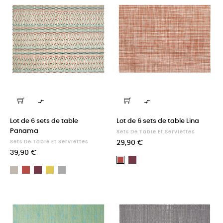


Lot de 6 sets de table
Lot de 6 sets de table Lina
Panama
Sets De Table Et Serviettes
Prix
Sets De Table Et Serviettes
29,90 €
Prix
39,90 €
Prune
Tomette
Gris
Tomette
Prune
Curry
Perle