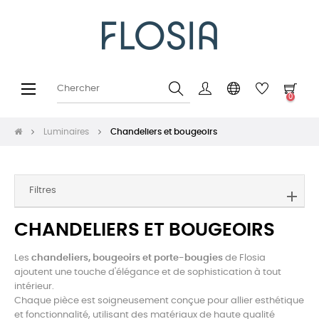
Basculer
☰
0
la
navigation
Luminaires
Chandeliers et bougeoirs
Filtres
CHANDELIERS ET BOUGEOIRS
Les
chandeliers, bougeoirs et porte-bougies
de Flosia
ajoutent une touche d'élégance et de sophistication à tout
intérieur.
Chaque pièce est soigneusement conçue pour allier esthétique
et fonctionnalité, utilisant des matériaux de haute qualité