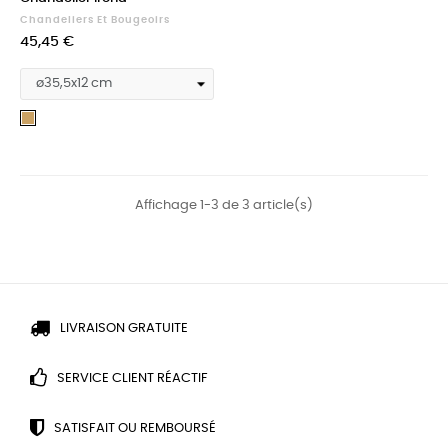
Chandeliers Et Bougeoirs
Prix
45,45 €
Doré
Affichage 1-3 de 3 article(s)
LIVRAISON GRATUITE
SERVICE CLIENT RÉACTIF
SATISFAIT OU REMBOURSÉ