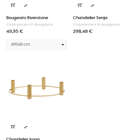


Bougeoirs Riverstone
Chandelier Senja
Chandeliers Et Bougeoirs
Chandeliers Et Bougeoirs
Prix
Prix
49,95 €
298,48 €

Chandelier Irona