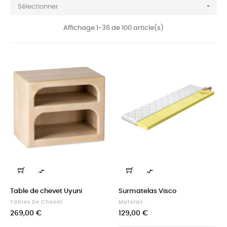

Sélectionner
Affichage 1-36 de 100 article(s)


Table de chevet Uyuni
Surmatelas Visco
Tables De Chevet
Matelas
Prix
Prix
269,00 €
129,00 €