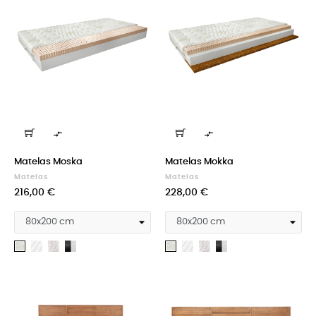


Matelas Moska
Matelas Mokka
Matelas
Matelas
Prix
Prix
216,00 €
228,00 €
Medicott
Silk
Cashmere
Medicott
Silk
Cashmere
Aloevera
Aloevera
silver
+
silver
+
Velvet
Velvet
black
black