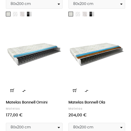
Medicott
Silk
Cashmere
Medicott
Silk
Cashmere
Aloevera
Aloevera
silver
+
silver
+
Velvet
Velvet
black
black


Matelas Bonnell Omini
Matelas Bonnell Ola
Matelas
Matelas
Prix
Prix
177,00 €
204,00 €