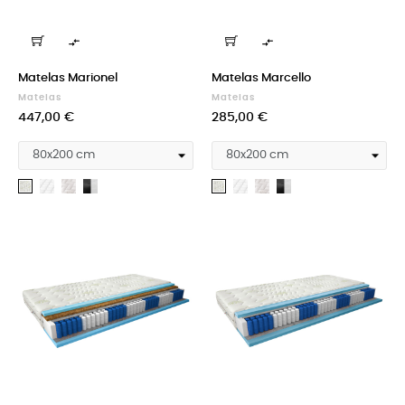


Matelas Marionel
Matelas Marcello
Matelas
Matelas
Prix
Prix
447,00 €
285,00 €
Medicott
Silk
Cashmere
Medicott
Silk
Cashmere
Aloevera
Aloevera
silver
+
silver
+
Velvet
Velvet
black
black