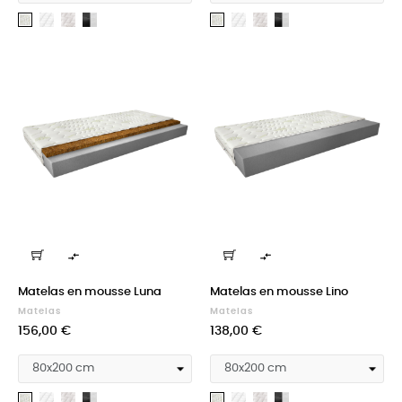
Medicott
Silk
Cashmere
Medicott
Silk
Cashmere
Aloevera
Aloevera
silver
+
silver
+
Velvet
Velvet
black
black


Matelas en mousse Luna
Matelas en mousse Lino
Matelas
Matelas
Prix
Prix
156,00 €
138,00 €
Medicott
Silk
Cashmere
Medicott
Silk
Cashmere
Aloevera
Aloevera