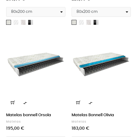
Medicott
Silk
Cashmere
Medicott
Silk
Cashmere
Aloevera
Aloevera
silver
+
silver
+
Velvet
Velvet
black
black


Matelas bonnell Orsola
Matelas Bonnell Olivia
Matelas
Matelas
Prix
Prix
195,00 €
183,00 €