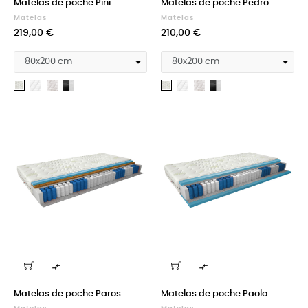
Matelas de poche Pini
Matelas de poche Pedro
Matelas
Matelas
Prix
Prix
219,00 €
210,00 €
Medicott
Silk
Cashmere
Medicott
Silk
Cashmere
Aloevera
Aloevera
silver
+
silver
+
Velvet
Velvet
black
black


Matelas de poche Paros
Matelas de poche Paola