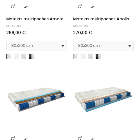


Matelas multipoches Amore
Matelas multipoches Apollo
Matelas
Matelas
Prix
Prix
288,00 €
270,00 €
Medicott
Silk
Cashmere
Medicott
Silk
Cashmere
Aloevera
Aloevera
silver
+
silver
+
Velvet
Velvet
black
black

