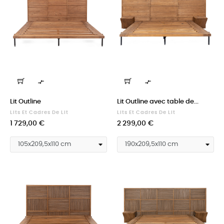


Lit Outline
Lit Outline avec table de...
Lits Et Cadres De Lit
Lits Et Cadres De Lit
Prix
Prix
1 729,00 €
2 299,00 €