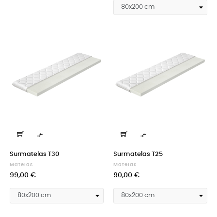


Surmatelas T30
Surmatelas T25
Matelas
Matelas
Prix
Prix
99,00 €
90,00 €