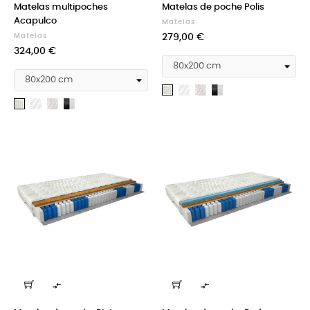
Matelas multipoches
Matelas de poche Polis
Acapulco
Matelas
Prix
Matelas
279,00 €
Prix
324,00 €
Medicott
Silk
Cashmere
Aloevera
Medicott
Silk
Cashmere
silver
+
Aloevera
silver
+
Velvet
Velvet
black
black

