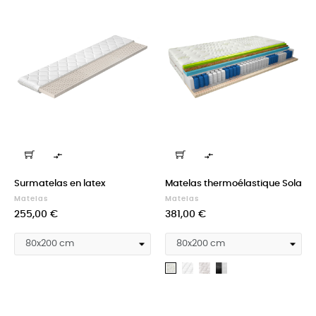


Surmatelas en latex
Matelas thermoélastique Sola
Matelas
Matelas
Prix
Prix
255,00 €
381,00 €
Medicott
Silk
Cashmere
Aloevera
silver
+
Velvet
black