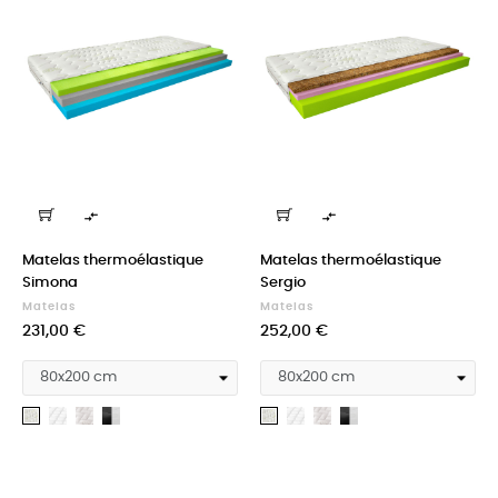


Matelas thermoélastique
Matelas thermoélastique
Simona
Sergio
Matelas
Matelas
Prix
Prix
231,00 €
252,00 €
Medicott
Silk
Cashmere
Medicott
Silk
Cashmere
Aloevera
Aloevera
silver
+
silver
+
Velvet
Velvet
black
black