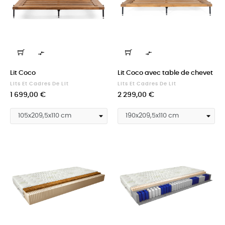


Lit Coco
Lit Coco avec table de chevet
Lits Et Cadres De Lit
Lits Et Cadres De Lit
Prix
Prix
1 699,00 €
2 299,00 €