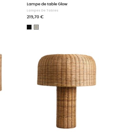
Lampe de table Glow
Lampes De Tables
Prix
219,70 €
Noir
Beige