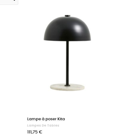
Lampe à poser Kita
Lampes De Tables
Prix
111,75 €