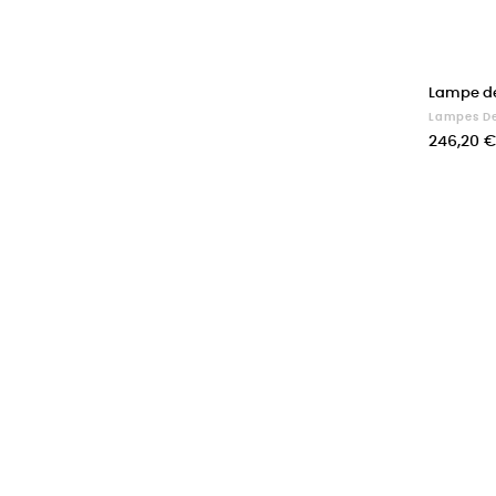
Lampe de
Lampes De
Prix
246,20 €