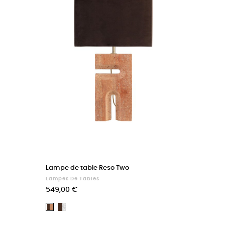
Lampe de table Reso Two
Lampes De Tables
Prix
549,00 €
Marron
Marron,
foncé,
Marron