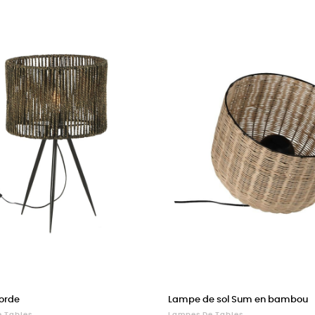
t
e
uge
orde
Lampe de sol Sum en bambou
 Tables
Lampes De Tables