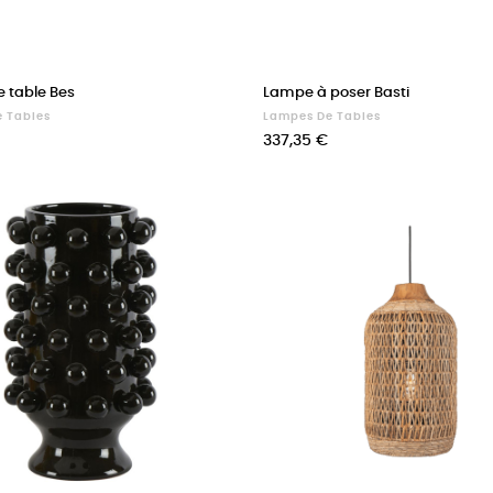
 table Bes
Lampe à poser Basti
 Tables
Lampes De Tables
Prix
337,35 €