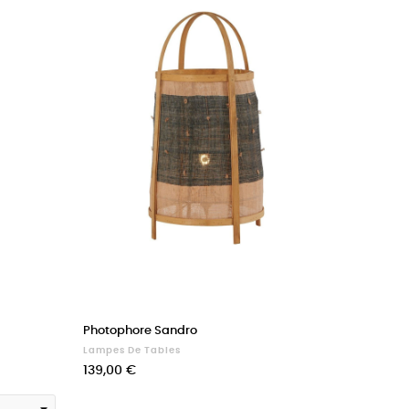
Gris
foncé
marbré
Photophore Sandro
Lampes De Tables
Prix
139,00 €