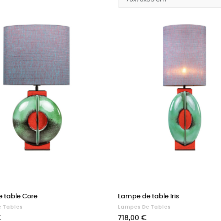
 table Core
Lampe de table Iris
 Tables
Lampes De Tables
Prix
€
718,00 €