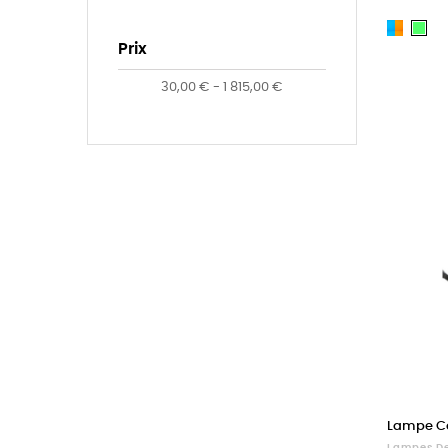
Bleu
Ver
Prix
et
et
Orang
Ro
30,00 € - 1 815,00 €
Lampe C
Lampes De