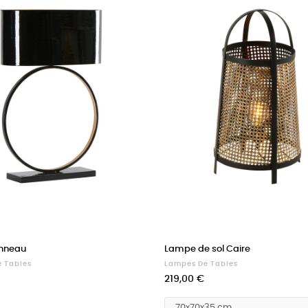
nneau
Lampe de sol Caire
 Tables
Lampes De Tables
Prix
219,00 €