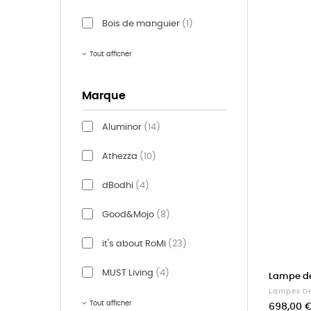
Bois de manguier
(1)
Tout afficher
Marque
Aluminor
(14)
Athezza
(10)
dBodhi
(4)
Good&Mojo
(8)
it's about RoMi
(23)
MUST Living
(4)
Lampe de
Lampes De
Tout afficher
Prix
698,00 