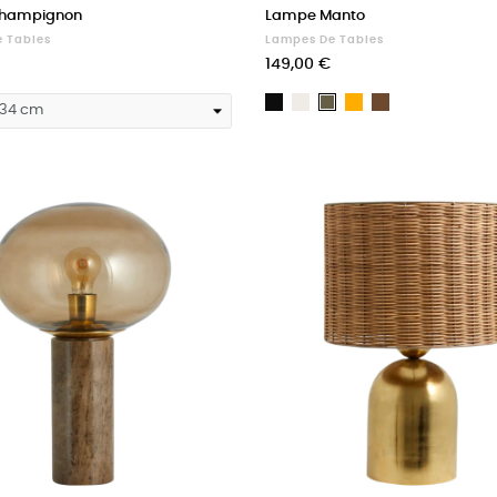
hampignon
Lampe Manto
 Tables
Lampes De Tables
Prix
149,00 €
Noir
Blanc
Moutarde
Brun
Kaki
ré