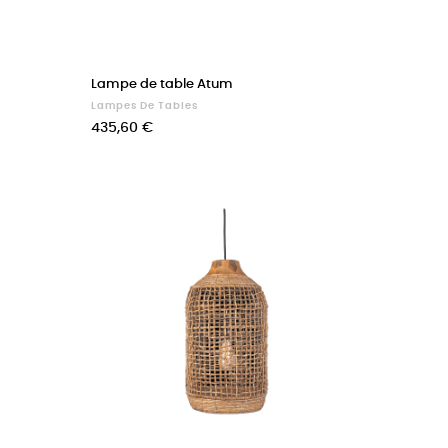
Lampe de table Atum
Lampes De Tables
Prix
435,60 €