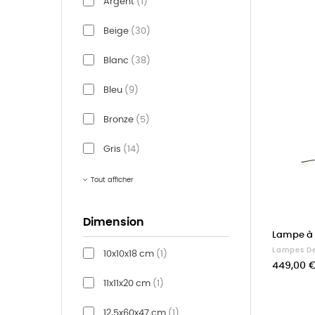
Argent
(1)
Beige
(30)
Blanc
(38)
Bleu
(9)
Bronze
(5)
Gris
(14)
Tout afficher
Dimension
Lampe à 
Lampes De
10x10x18 cm
(1)
Prix
449,00 
11x11x20 cm
(1)
12,5x60x47 cm
(1)