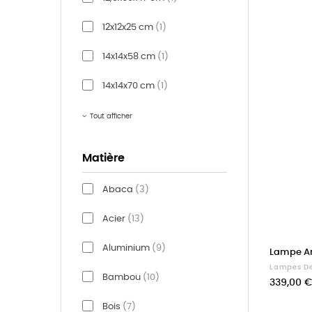
12x12x25 cm
(1)
14x14x58 cm
(1)
14x14x70 cm
(1)
Tout afficher
Matière
Abaca
(3)
Acier
(13)
Aluminium
(9)
Lampe A
Lampes De
Bambou
(10)
Prix
339,00 €
Bois
(7)