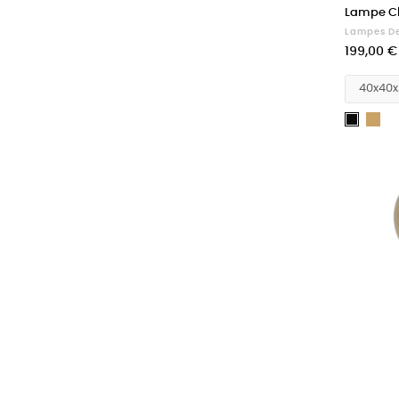
Lampe C
Lampes De
Prix
199,00 €
Do
Noir