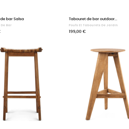
 de bar Salsa
Tabouret de bar outdoor...
 De Bar
Poufs Et Tabourets De Jardin
Prix
€
199,00 €