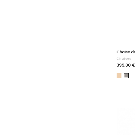
Chaise d
Chaises
Prix
399,00 
Nature
Gri
cla