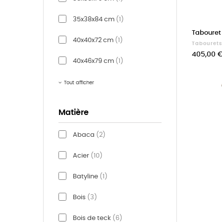
35x38x84 cm
(1)
Tabouret
40x40x72 cm
(1)
Tabourets
Prix
405,00 
40x46x79 cm
(1)
Tout afficher
Matière
Abaca
(2)
Acier
(10)
Batyline
(1)
Bois
(3)
Bois de teck
(6)