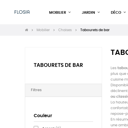
MOBILIER
JARDIN
DÉCO
Mobilier
Chaises
Tabourets de bar
TAB
TABOURETS DE BAR
Les
tabou
plus que 
cuisine m
Disponibl
Filtres
déclinent
ou class
La hauteu
confortab
repose-pi
Couleur
En résumé
une ambia