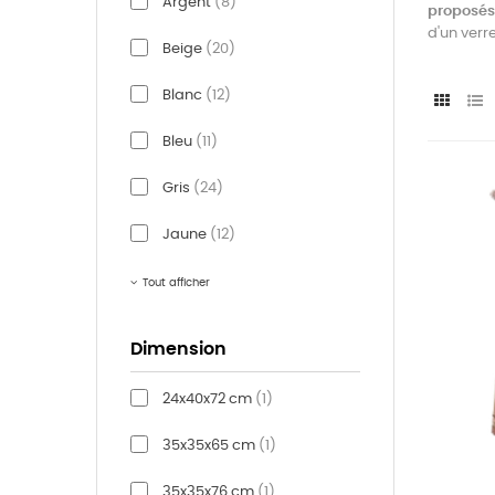
Argent
(8)
proposés
d'un verr
Beige
(20)
Blanc
(12)
Bleu
(11)
Gris
(24)
Jaune
(12)
Tout afficher
Dimension
24x40x72 cm
(1)
35x35x65 cm
(1)
35x35x76 cm
(1)