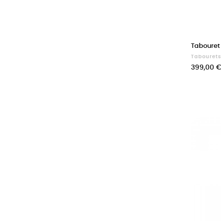
Tabouret
Tabourets
Prix
399,00 