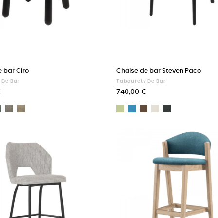
 bar Ciro
Chaise de bar Steven Paco
 De Bar
Tabourets De Bar
Prix
€
740,00 €
nt
Gent
Gent
Gent
Lichen
Acier
Cacao
Lin
Cachou
03
04
05