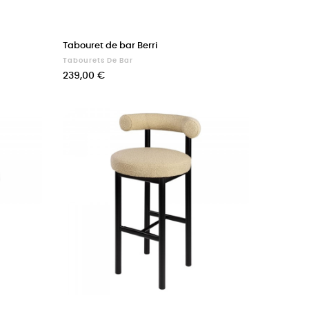
Tabouret de bar Berri
Tabourets De Bar
Prix
239,00 €