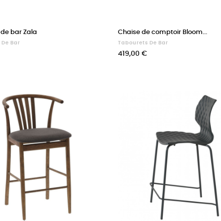
 de bar Zala
Chaise de comptoir Bloom...
 De Bar
Tabourets De Bar
Prix
419,00 €
ige