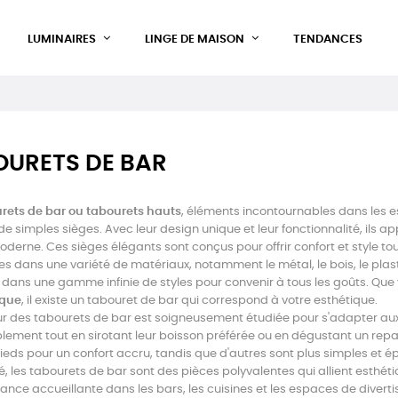
LUMINAIRES
LINGE DE MAISON
TENDANCES
OURETS DE BAR
rets de bar ou tabourets hauts
, éléments incontournables dans les e
de simples sièges. Avec leur design unique et leur fonctionnalité, ils a
oderne. Ces sièges élégants sont conçus pour offrir confort et style t
es dans une variété de matériaux, notamment le métal, le bois, le plasti
 dans une gamme infinie de styles pour convenir à tous les goûts. Que
ique
, il existe un tabouret de bar qui correspond à votre esthétique.
r des tabourets de bar est soigneusement étudiée pour s'adapter au
lement tout en sirotant leur boisson préférée ou en dégustant un rep
eds pour un confort accru, tandis que d'autres sont plus simples et é
, les tabourets de bar sont des pièces polyvalentes qui allient esthétiq
nce accueillante dans les bars, les cuisines et les espaces de divert