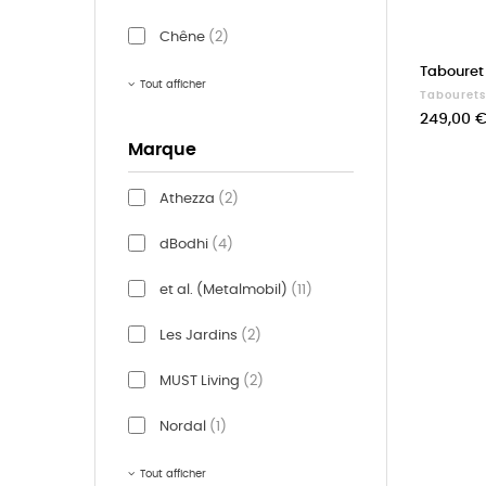
Chêne
(2)
Tabouret 
Tout afficher
Tabourets
Prix
249,00 
Marque
Athezza
(2)
dBodhi
(4)
et al. (Metalmobil)
(11)
Les Jardins
(2)
MUST Living
(2)
Nordal
(1)
Tout afficher