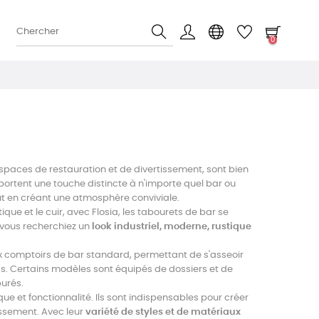
0
spaces de restauration et de divertissement, sont bien
pportent une touche distincte à n'importe quel bar ou
out en créant une atmosphère conviviale.
que et le cuir, avec Flosia, les tabourets de bar se
 vous recherchiez un
look industriel, moderne, rustique
x comptoirs de bar standard, permettant de s'asseoir
as. Certains modèles sont équipés de dossiers et de
purés.
ue et fonctionnalité. Ils sont indispensables pour créer
issement. Avec leur
variété de styles et de matériaux