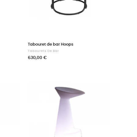
Tabouret de bar Hoops
Tabourets De Bar
Prix
630,00 €