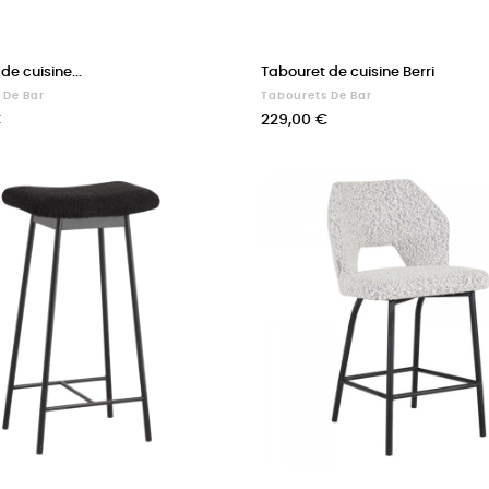
de cuisine...
Tabouret de cuisine Berri
 De Bar
Tabourets De Bar
Prix
€
229,00 €