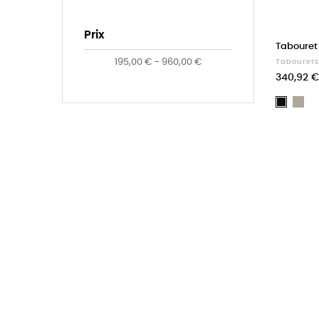
Prix
Tabouret
195,00 € - 960,00 €
Tabourets
Prix
340,92 €
Be
Noir