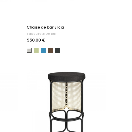
Chaise de bar Elicia
Tabourets De Bar
Prix
950,00 €
Lichen
Acier
Cacao
Cachou
Lin
clair