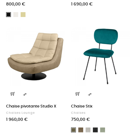
Prix
Prix
800,00 €
1 690,00 €
Blanc
Sésame
Noir


Chaise pivotante Studio X
Chaise Stix
Chaises Lounge
Chaises
Prix
Prix
1 960,00 €
750,00 €
Avignon
Avignon
Avigon
Avignon
Taurus