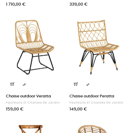
Prix
Prix
1 710,00 €
339,00 €


Chaise outdoor Veratta
Chaise outdoor Peratta
Fauteuils Et Chaises De Jardin
Fauteuils Et Chaises De Jardin
Prix
Prix
159,00 €
149,00 €