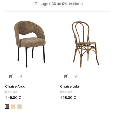
Affichage 1-36 de 125 article(s)


Chaise Arca
Chaise Lulu
Chaises
Chaises
Prix
Prix
449,00 €
408,00 €
Naturel
Sable
Marron