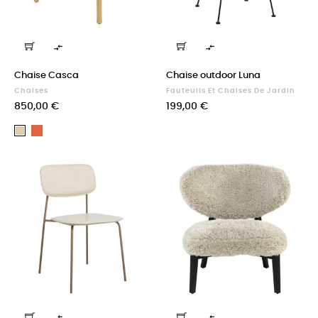


Chaise Casca
Chaise outdoor Luna
Chaises
Fauteuils Et Chaises De Jardin
Prix
Prix
850,00 €
199,00 €
Terracotta
Sable

