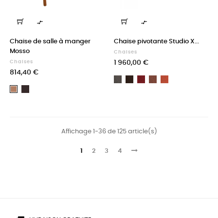


Chaise de salle à manger
Chaise pivotante Studio X...
Mosso
Chaises
Prix
Chaises
1 960,00 €
Prix
814,40 €
Trondheim
Trondheim
Trondheim
Trondheim
Trondheim
Marron
101
102
201
300
304
Marron
foncé
clair
Affichage 1-36 de 125 article(s)
1
2
3
4