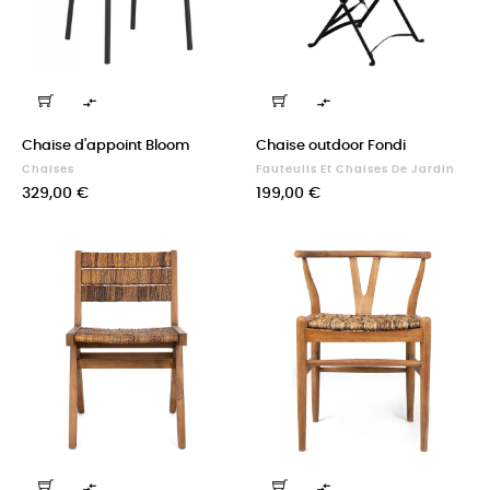


Chaise d'appoint Bloom
Chaise outdoor Fondi
Chaises
Fauteuils Et Chaises De Jardin
Prix
Prix
329,00 €
199,00 €

