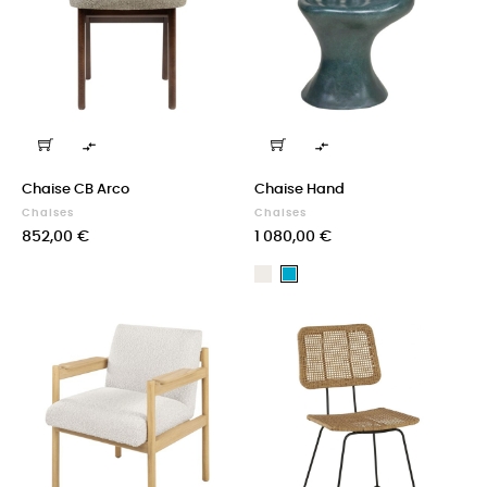


Chaise CB Arco
Chaise Hand
Chaises
Chaises
Prix
Prix
852,00 €
1 080,00 €
Blanc
Oceano