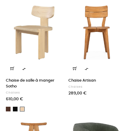


Chaise de salle à manger
Chaise Artisan
Sotho
Chaises
Prix
Chaises
289,00 €
Prix
610,00 €
Café
Noir
Naturel