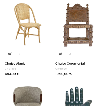


Chaise Alanis
Chaise Ceremonial
Chaises
Chaises
Prix
Prix
483,00 €
1 290,00 €