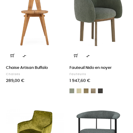


Chaise Artisan Buffalo
Fauteuil Nido en noyer
Chaises
Fauteuils
Prix
Prix
289,00 €
1 947,60 €
A
A
A
A
A
Madison
Madison
Madison
Madison
Madison
TWDM12083
TWDM12009
TWDM12058
TWDM12133
TWDM12145