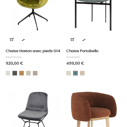


Chaise Hoxton avec pieds G14
Chaise Portobello
Fauteuils
Chaises
Prix
Prix
920,00 €
499,00 €
Taurus
Taurus
Taurus
Taurus
Taurus
Knot
Scape
Knot
01
104
20
25
27
Sand
Sand
Peacock