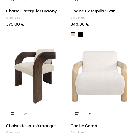
Chaise Caterpillar Brawny
Chaise Caterpillar Twin
Chaises
Chaises
Prix
Prix
379,00 €
349,00 €
Noir
Naturel


Chaise de salle à manger...
Chaise Goma
Chaises
Chaises