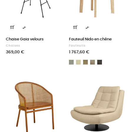


Chaise Gaia velours
Fauteuil Nido en chêne
Chaises
Fauteuils
Prix
Prix
369,00 €
1 767,60 €
A
A
A
A
A
Madison
Madison
Madison
Madison
Madison
TWDM12083
TWDM12009
TWDM12058
TWDM12133
TWDM12145