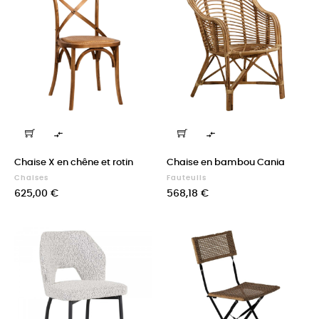


Chaise X en chêne et rotin
Chaise en bambou Cania
Chaises
Fauteuils
Prix
Prix
625,00 €
568,18 €