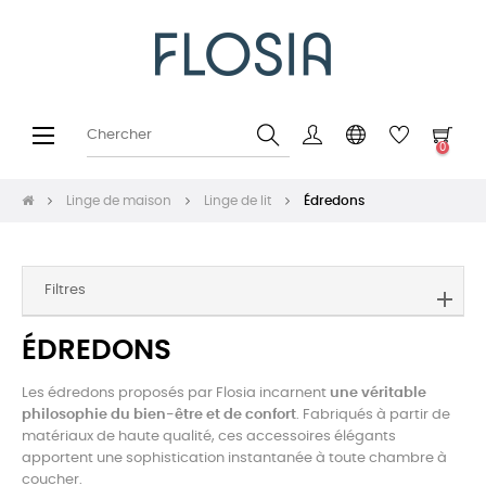
Basculer
☰
0
la
navigation
Linge de maison
Linge de lit
Édredons
Filtres
ÉDREDONS
Les édredons proposés par Flosia incarnent
une véritable
philosophie du bien-être et de confort
. Fabriqués à partir de
matériaux de haute qualité, ces accessoires élégants
apportent une sophistication instantanée à toute chambre à
coucher.