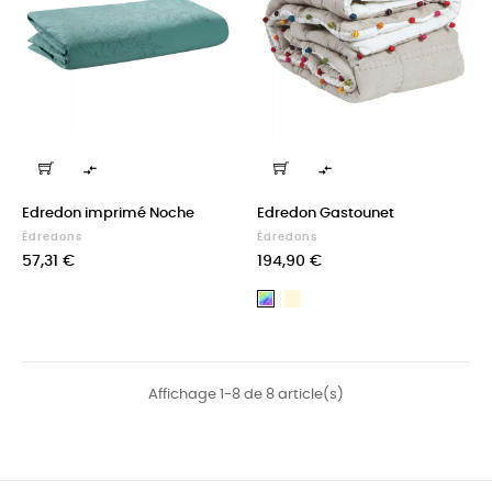


Edredon imprimé Noche
Edredon Gastounet
Édredons
Édredons
Prix
Prix
57,31 €
194,90 €
Sienne
Multicolore
Affichage 1-8 de 8 article(s)