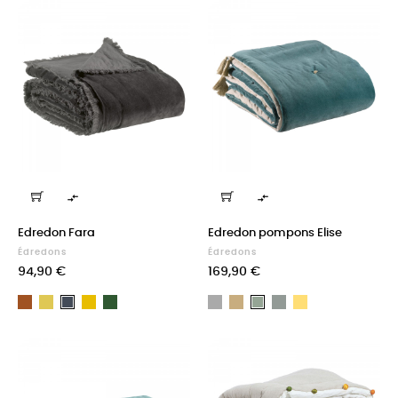


Edredon Fara
Edredon pompons Elise
Édredons
Édredons
Prix
Prix
94,90 €
169,90 €
Bronze
Curry
Ambre
Thym
Perle
Ficelle
Tonnerre
Maïs
Ombre
Vert
de
Gris