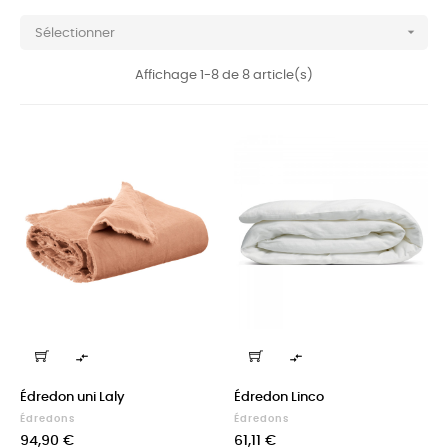

Sélectionner
Affichage 1-8 de 8 article(s)


Édredon uni Laly
Édredon Linco
Édredons
Édredons
Prix
Prix
94,90 €
61,11 €