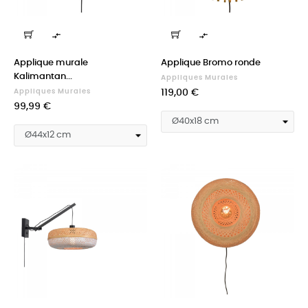


Applique murale
Applique Bromo ronde
Kalimantan...
Appliques Murales
Prix
Appliques Murales
119,00 €
Prix
99,99 €