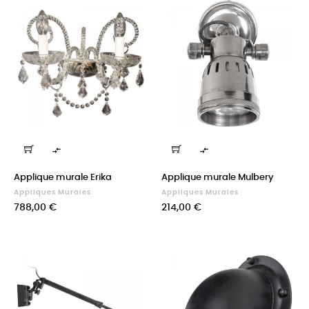


Applique murale Erika
Applique murale Mulbery
Appliques Murales
Appliques Murales
Prix
Prix
788,00 €
214,00 €