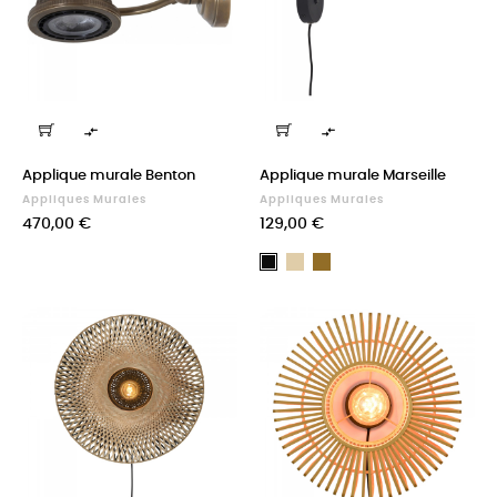


Applique murale Benton
Applique murale Marseille
Appliques Murales
Appliques Murales
Prix
Prix
470,00 €
129,00 €
Sable
Terre
Noir