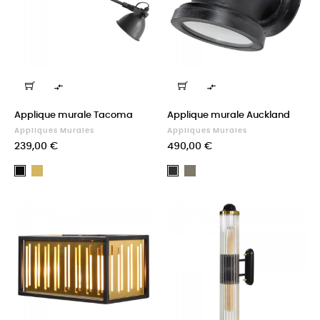


Applique murale Tacoma
Applique murale Auckland
Appliques Murales
Appliques Murales
Prix
Prix
239,00 €
490,00 €
Or
Argent
Noir
Noir
vieilli
antique