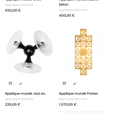
laiton
Appliques Murales
Prix
650,00 €
Appliques Murales
Prix
450,00 €


Applique murale Jazz en...
Applique murale Pontes
Appliques Murales
Appliques Murales
Prix
Prix
239,00 €
1 070,00 €