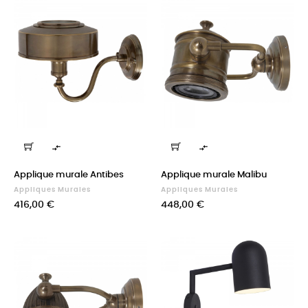


Applique murale Antibes
Applique murale Malibu
Appliques Murales
Appliques Murales
Prix
Prix
416,00 €
448,00 €