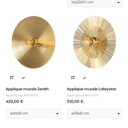


Applique murale Zenith
Applique murale Lafayette
Appliques Murales
Appliques Murales
Prix
Prix
420,00 €
510,00 €