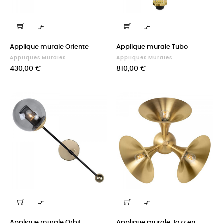


Applique murale Oriente
Applique murale Tubo
Appliques Murales
Appliques Murales
Prix
Prix
430,00 €
810,00 €


Applique murale Orbit
Applique murale Jazz en