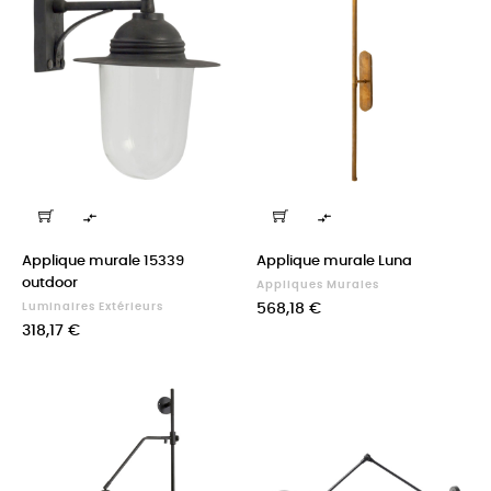


Applique murale 15339
Applique murale Luna
outdoor
Appliques Murales
Prix
Luminaires Extérieurs
568,18 €
Prix
318,17 €