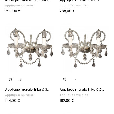
Applique murale Serenade
Applique murale Toledo
Appliques Murales
Appliques Murales
Prix
Prix
290,00 €
788,00 €


Applique murale Erika à 3...
Applique murale Erika à 2...
Appliques Murales
Appliques Murales
Prix
Prix
194,00 €
182,00 €