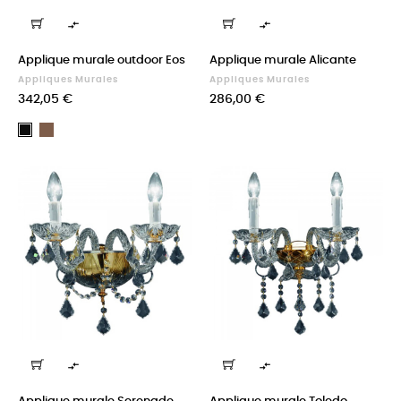


Applique murale outdoor Eos
Applique murale Alicante
Appliques Murales
Appliques Murales
Prix
Prix
342,05 €
286,00 €
Marron
Noir

