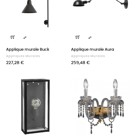


Applique murale Buck
Applique murale Aura
Appliques Murales
Appliques Murales
Prix
Prix
227,28 €
259,48 €