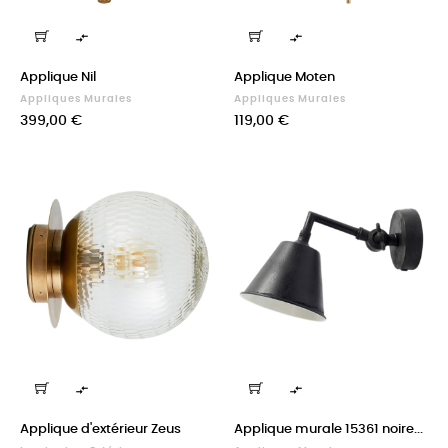


Applique Nil
Applique Moten
Appliques Murales
Appliques Murales
Prix
Prix
399,00 €
119,00 €


Applique d'extérieur Zeus
Applique murale 15361 noire...