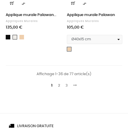


Applique murale Palawan...
Applique murale Palawan
Appliques Murales
Appliques Murales
Prix
Prix
135,00 €
105,00 €
Noir
Naturel
Blanc
Naturel
Affichage 1-36 de 77 article(s)
1
2
3
LIVRAISON GRATUITE