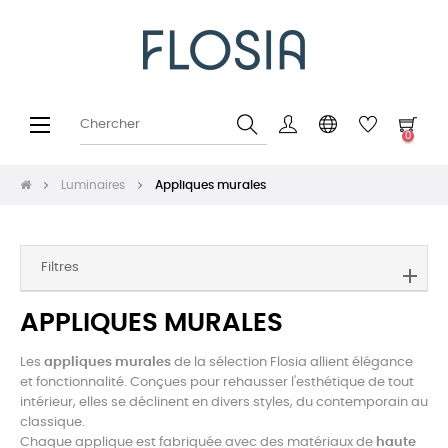
Basculer
☰
0
la
navigation
Luminaires
Appliques murales
Filtres
APPLIQUES MURALES
Les
appliques murales
de la sélection Flosia allient élégance
et fonctionnalité. Conçues pour rehausser l'esthétique de tout
intérieur, elles se déclinent en divers styles, du contemporain au
classique.
Chaque applique est fabriquée avec des matériaux de
haute