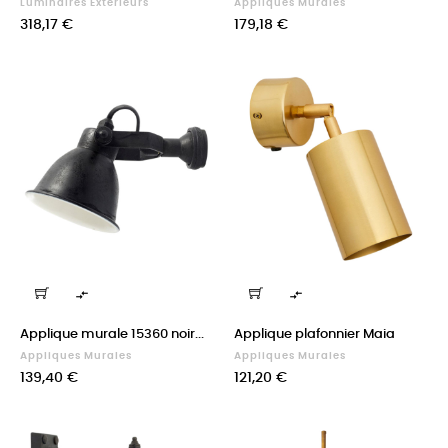
Luminaires Extérieurs
Appliques Murales
Prix
Prix
318,17 €
179,18 €


Applique murale 15360 noir...
Applique plafonnier Maia
Appliques Murales
Appliques Murales
Prix
Prix
139,40 €
121,20 €