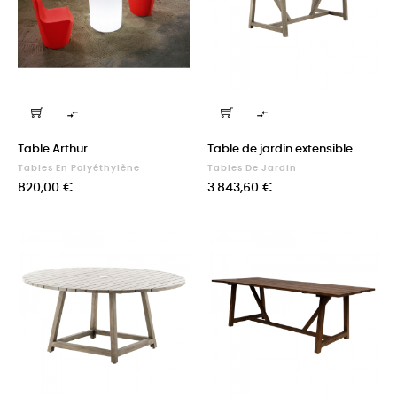


Table Arthur
Table de jardin extensible...
Tables En Polyéthylène
Tables De Jardin
Prix
Prix
820,00 €
3 843,60 €