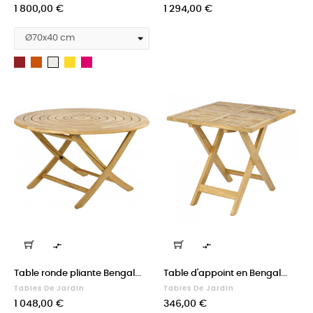
Prix
Prix
1 800,00 €
1 294,00 €
Rouge
Orange
Jaune
Fuchsia
Blanc


Table ronde pliante Bengal...
Table d'appoint en Bengal...
Tables De Jardin
Tables De Jardin
Prix
Prix
1 048,00 €
346,00 €