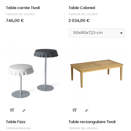
Table carrée Tivoli
Table Colonial
Tables De Jardin
Tables De Jardin
Prix
Prix
746,00 €
2 034,00 €


Table Fizzz
Table rectangulaire Tivoli
Tables Hautes
Tables De Jardin