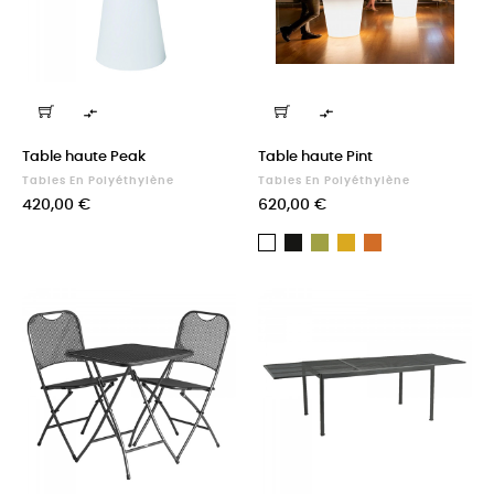


Table haute Peak
Table haute Pint
Tables En Polyéthylène
Tables En Polyéthylène
Prix
Prix
420,00 €
620,00 €
Finition
Finition
Finition
Finition
Finition
standard
standard
standard
standard
standard
Noir
Vert
Jaune
Orange
Blanc