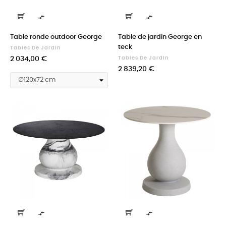


Table ronde outdoor George
Table de jardin George en
teck
Tables De Jardin
Prix
2 034,00 €
Tables De Jardin
Prix
2 839,20 €

