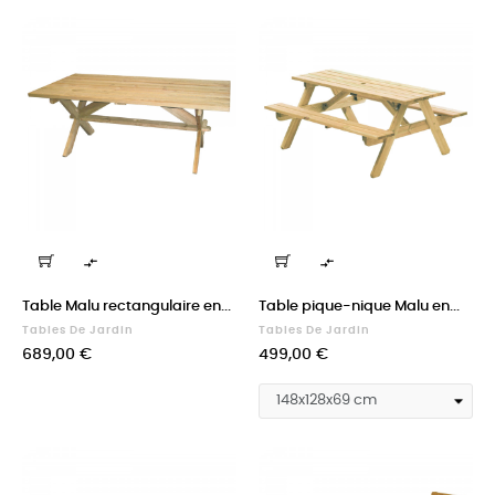


Table Malu rectangulaire en...
Table pique-nique Malu en...
Tables De Jardin
Tables De Jardin
Prix
Prix
689,00 €
499,00 €