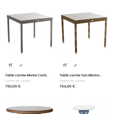


Table carrée Monte Carlo...
Table carrée San Marino...
Tables De Jardin
Tables De Jardin
Prix
Prix
790,00 €
764,00 €