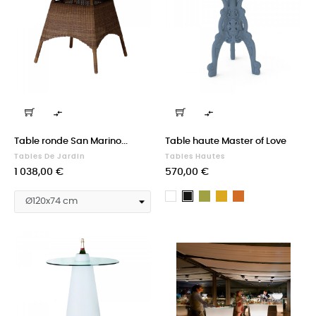


Table ronde San Marino...
Table haute Master of Love
Tables De Jardin
Tables Hautes
Prix
Prix
1 038,00 €
570,00 €
Finition
Finition
Finition
Finition
Finition
standard
standard
standard
standard
standard
Vert
Jaune
Orange
Blanc
Noir