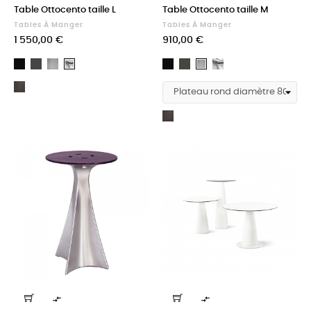
Table Ottocento taille L
Table Ottocento taille M
Tables À Manger
Tables À Manger
Prix
Prix
1 550,00 €
910,00 €
Noir
Gris
Granito
Noir
Gris
Arabescato
Arabescato
Granito
éléphant
éléphant
Bois
wengé
Bois
wengé

