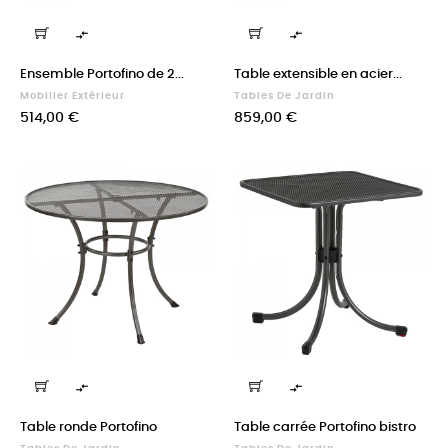


Ensemble Portofino de 2...
Table extensible en acier...
Mobilier Extérieur
Tables De Jardin
Prix
Prix
514,00 €
859,00 €


Table ronde Portofino
Table carrée Portofino bistro