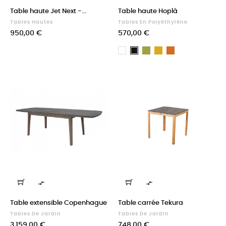
Table haute Jet Next -...
Table haute Hoplà
Tables Hautes
Tables En Polyéthylène
Prix
Prix
950,00 €
570,00 €
Finition
Finition
Finition
Finition
Finition
standard
standard
standard
standard
standard
Vert
Jaune
Orange
Blanc
Noir


Table extensible Copenhague
Table carrée Tekura
Tables De Jardin
Tables De Jardin
Prix
Prix
3 159,00 €
748,00 €