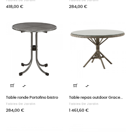
Tables De Jardin
Tables De Jardin
Prix
Prix
418,00 €
284,00 €


Table ronde Portofino bistro
Table repas outdoor Grace...
Tables De Jardin
Tables De Jardin
Prix
Prix
284,00 €
1 461,60 €