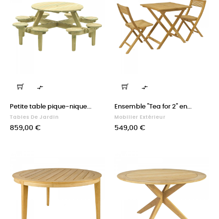


Petite table pique-nique...
Ensemble "Tea for 2" en...
Tables De Jardin
Mobilier Extérieur
Prix
Prix
859,00 €
549,00 €