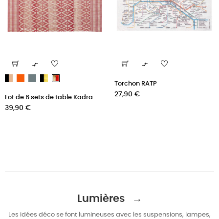


Noir,
Marmelade
Paon
Noir,
Naturel,
Torchon RATP
Naturel
Doré
Rouge
Prix
27,90 €
Lot de 6 sets de table Kadra
Prix
39,90 €
Lumières →
Les idées déco se font lumineuses avec les suspensions, lampes,