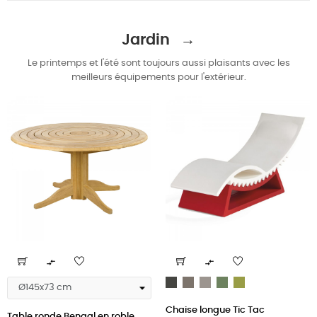
Jardin →
Le printemps et l'été sont toujours aussi plaisants avec les
meilleurs équipements pour l'extérieur.


Gris
Gris
Gris
Vert
Vert
éléphant
argile
pigeon
Malva
citron
Chaise longue Tic Tac
Table ronde Bengal en roble...