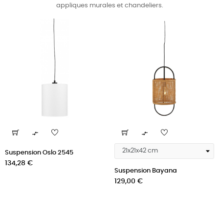
appliques murales et chandeliers.


Suspension Oslo 2545
Prix
134,28 €
Suspension Bayana
Prix
129,00 €