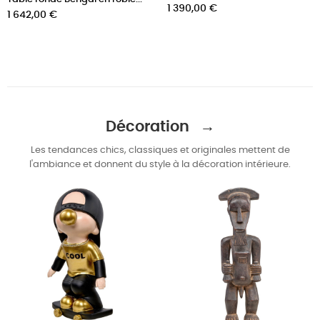
Prix
1 390,00 €
Prix
1 642,00 €
Décoration →
Les tendances chics, classiques et originales mettent de
l'ambiance et donnent du style à la décoration intérieure.