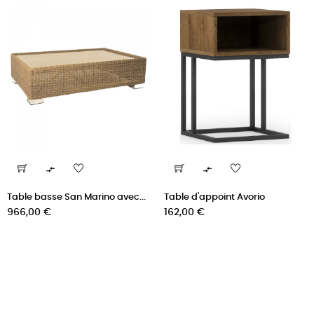


Table basse San Marino avec...
Table d'appoint Avorio
Prix
Prix
966,00 €
162,00 €