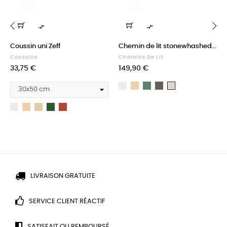


‹
›
Coussin uni Zeff
Chemin de lit stonewhashed...
Coussins
Chemins De Lit
Prix
Prix
33,75 €
149,90 €
Blanc
Naturel
Prusse
Touareg
Ecru
Craie
Blanc
Naturel
Sable
Thym
Rooibos
LIVRAISON GRATUITE
SERVICE CLIENT RÉACTIF
SATISFAIT OU REMBOURSÉ