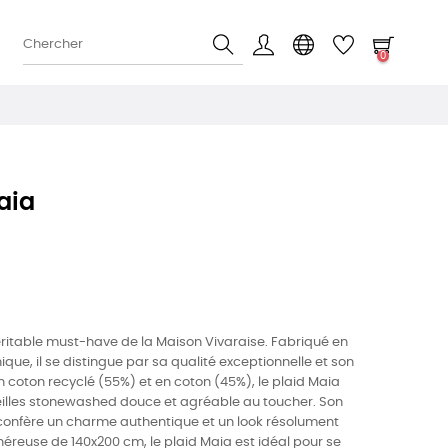
0
aia
éritable must-have de la Maison Vivaraise. Fabriqué en
que, il se distingue par sa qualité exceptionnelle et son
n coton recyclé (55%) et en coton (45%), le plaid Maia
eilles stonewashed douce et agréable au toucher. Son
 confère un charme authentique et un look résolument
reuse de 140x200 cm, le plaid Maia est idéal pour se