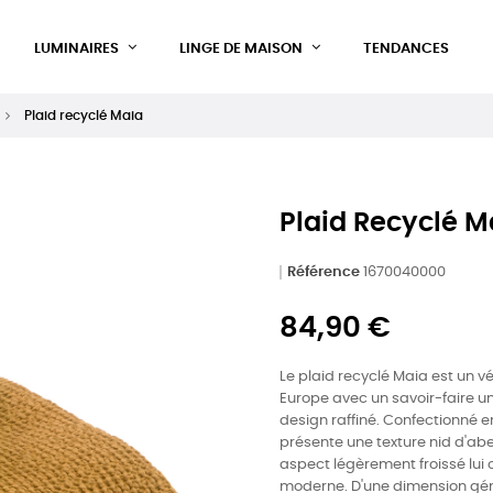
LUMINAIRES
LINGE DE MAISON
TENDANCES
Plaid recyclé Maia
Plaid Recyclé M
Référence
1670040000
84,90 €
Le plaid recyclé Maia est un v
Europe avec un savoir-faire uni
design raffiné. Confectionné e
présente une texture nid d'ab
aspect légèrement froissé lui
moderne. D'une dimension géné