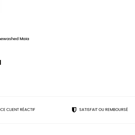
onewashed Maia
Caviar
age
ICE CLIENT RÉACTIF
SATISFAIT OU REMBOURSÉ