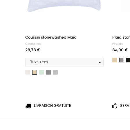
Coussin stonewashed Maia
Plaid st
Coussins
Plaids
Prix
Prix
28,78 €
84,90 €
Sable
Or
Blanc
Epicea
Gris
Gris
Sable
Orage
Tourterelle
LIVRAISON GRATUITE
SERV