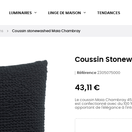
LUMINAIRES
LINGE DE MAISON
TENDANCES
ns
Coussin stonewashed Maia Chambray
Coussin Stone
Référence
2305075000
43,11 €
Le coussin Maia Chambray 45x4
est confectionné avec du 100 %
apportant de l'élégance à l'int