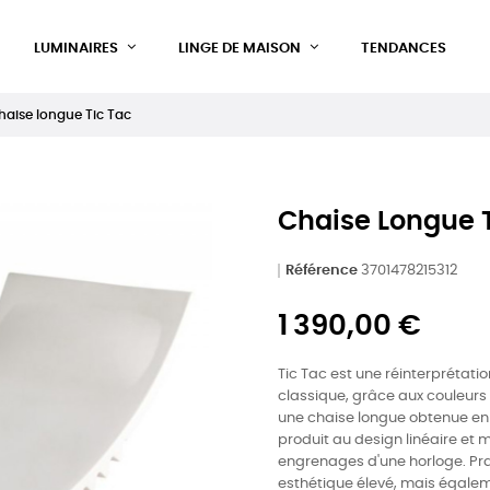
LUMINAIRES
LINGE DE MAISON
TENDANCES
haise longue Tic Tac
Chaise Longue T
Référence
3701478215312
1 390,00 €
Tic Tac est une réinterprétati
classique, grâce aux couleurs v
une chaise longue obtenue en jo
produit au design linéaire et m
engrenages d'une horloge. Pra
esthétique élevé, mais égalem