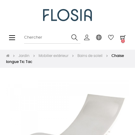
Basculer
☰
0
la
navigation
Jardin
Mobilier extérieur
Bains de soleil
Chaise
longue Tic Tac