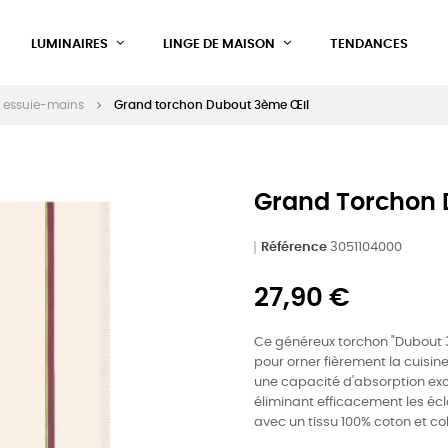
LUMINAIRES
LINGE DE MAISON
TENDANCES
t essuie-mains
Grand torchon Dubout 3ème Œil
Grand Torchon 
Référence
3051104000
27,90 €
Ce généreux torchon "Dubout 3
pour orner fièrement la cuisin
une capacité d'absorption exce
éliminant efficacement les éc
avec un tissu 100% coton et co