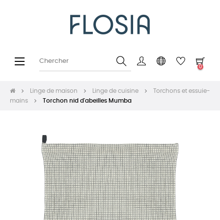
Basculer
☰
0
la
navigation
Linge de maison
Linge de cuisine
Torchons et essuie-
mains
Torchon nid d'abeilles Mumba