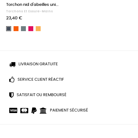
Torchon nid d'abeilles uni...
Torchons Et Essuie-Mains
Prix
23,40 €
Marmelade
Paon
Rubis
Tournesol
Ombre
LIVRAISON GRATUITE
SERVICE CLIENT RÉACTIF
SATISFAIT OU REMBOURSÉ
PAIEMENT SÉCURISÉ