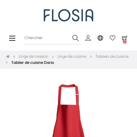
Basculer
☰
0
la
navigation
Linge de maison
Linge de cuisine
Tabliers de cuisine
Tablier de cuisine Dario