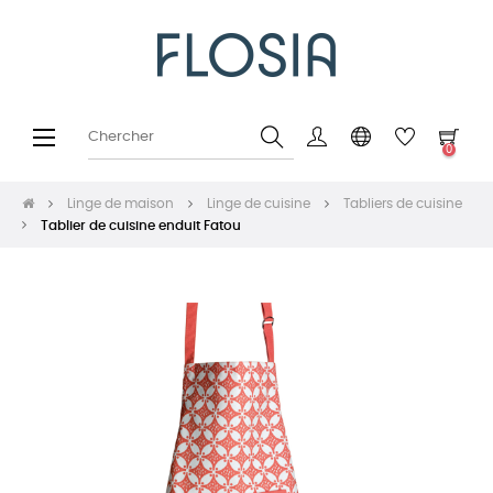
Basculer
☰
0
la
navigation
Linge de maison
Linge de cuisine
Tabliers de cuisine
Tablier de cuisine enduit Fatou