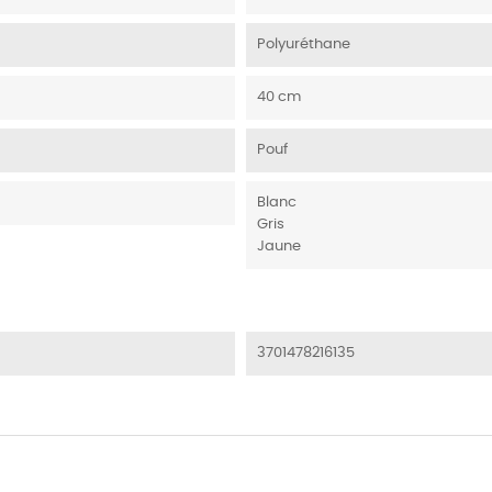
Polyuréthane
40 cm
Pouf
Blanc
Gris
Jaune
3701478216135