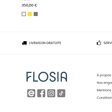
Poufs
Prix
350,00 €
Jaune
Gris
Blanc
argile
LIVRAISON GRATUITE
SERV
À propos
Nos eng
Mentions 
Condition