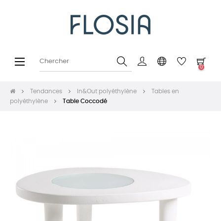
Basculer
☰
0
la
navigation
Tendances
In&Out polyéthylène
Tables en
polyéthylène
Table Coccodé