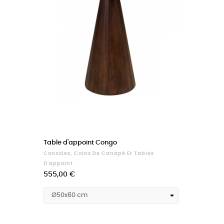
Table d'appoint Congo
Consoles, Coins De Canapé Et Tables
D'appoint
Prix
555,00 €