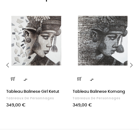
‹
›


Tableau Balinese Girl Ketut
Tableau Balinese Komang
Tableaux De Personnages
Tableaux De Personnages
Prix
Prix
349,00 €
349,00 €