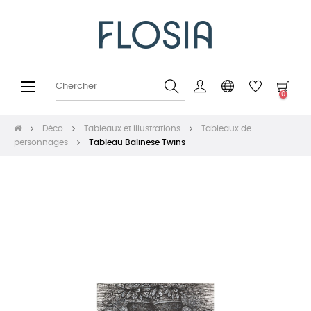
Basculer
☰
0
la
navigation
Déco
Tableaux et illustrations
Tableaux de
personnages
Tableau Balinese Twins