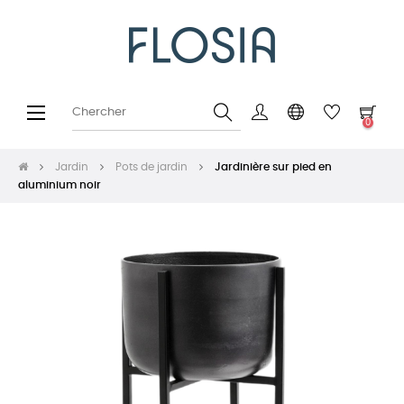
Basculer
☰
0
la
navigation
Jardin
Pots de jardin
Jardinière sur pied en
aluminium noir