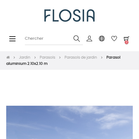
Basculer
☰
0
la
navigation
Jardin
Parasols
Parasols de jardin
Parasol
aluminium 2.10x2.10 m