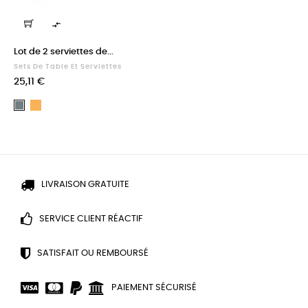

Lot de 2 serviettes de...
Sets De Table Et Serviettes
Prix
25,11 €
Tournesol
Paon
LIVRAISON GRATUITE
SERVICE CLIENT RÉACTIF
SATISFAIT OU REMBOURSÉ
PAIEMENT SÉCURISÉ