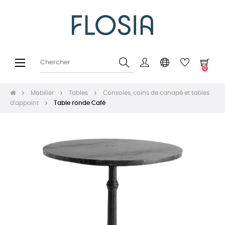
Basculer
☰
0
la
navigation
Mobilier
Tables
Consoles, coins de canapé et tables
d'appoint
Table ronde Café