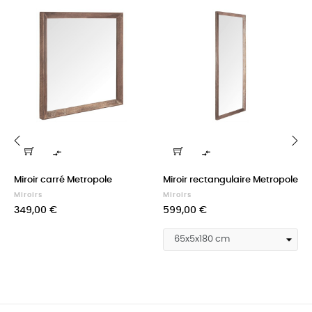


‹
›
Miroir carré Metropole
Miroir rectangulaire Metropole
Miroirs
Miroirs
Prix
Prix
349,00 €
599,00 €