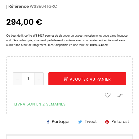
Référence
WSS964TGRC
294,00 €
Ce
bout de lit coffre
WSS9
1
7
permet de disposer un aspect fonctionnel et beau dans l'espace
nuit
. De couleur gris
,
il se veut parfaitement moderne avec son revêtement en tissu et sans
oublier son atout de rangement. Il est disponible en une taille de 101x41x40 cm.
AJOUTER AU PANIER

LIVRAISON EN 2 SEMAINES
Partager
Tweet
Pinterest