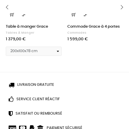


‹
›
Table à manger Grace
Commode Grace à 4 portes
Tables À Manger
Commodes
Prix
Prix
1 379,00 €
1 599,00 €
LIVRAISON GRATUITE
SERVICE CLIENT RÉACTIF
SATISFAIT OU REMBOURSÉ
PAIEMENT SÉCURISÉ