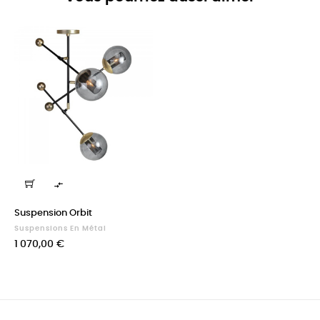

Suspension Orbit
Suspensions En Métal
Prix
1 070,00 €