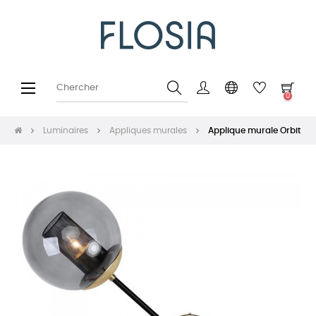
Basculer
☰
0
la
navigation
Luminaires
Appliques murales
Applique murale Orbit