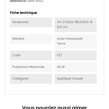
Référence
ORBITWALL
Fiche technique
Dimension
34-37x19,5-86,5x19,5-8
6,5 cm
Matière
Acier inoxydable
Verre
Culot
E27
Puissance Maximale
40 W
Catégorie
Applique murale
Vous pourriez aussi aimer