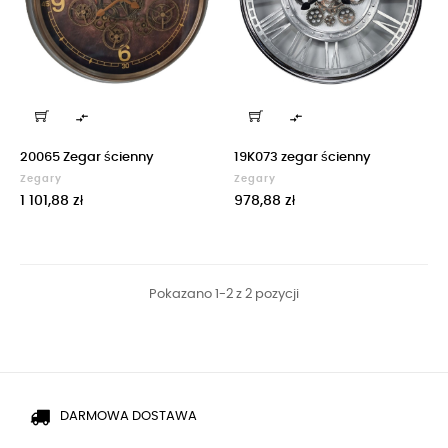


20065 Zegar ścienny
19K073 zegar ścienny
Zegary
Zegary
Cena
Cena
1 101,88 zł
978,88 zł
Pokazano 1-2 z 2 pozycji
DARMOWA DOSTAWA