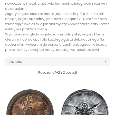
nowoczesny metal, umożliwia harmonijną integrację z różnymi
dekoracjami.
Zegary stojące idealnie nadają się na stoliki, półki i biurka. Ich
design, często
subtelny
, jest równie
elegancki
. Niektóre z nich
zawierają funkcje takie jak alarmy czy wyświetlacze daty, łącząc
estetykę z praktycznością.
Wybrane ze względu na
jakość i ambitny styl
, zegary
Flosia
oferują mnóstwo opcji dla każdego gustu dekoracyjnego. Są
doskonałym wyborem do personalizacji i wzbogacenia każdej
przestrzeni życiowej lub pracy, dodając wartości czasowi.

Zaznacz
Pokazano 1-2 z 2 pozycji