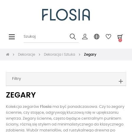
Toggle
☰
0
navigation
Dekoracje
Dekoracja i Sztuka
Zegary
Filtry
ZEGARY
Kolekcja zegarów
Flosia
ma być ponadczasowa. Czy to zegary
ściennie, czy stojące, odgrywają kluczową rolę w upiększaniu
wnętrza. Zegary ścienne, często będące centralnym punktem
ściany, różnią się stylem od minimalistycznego do klasycznego
zdobienia. Wybór materiałów, od rustykalnego drewna po