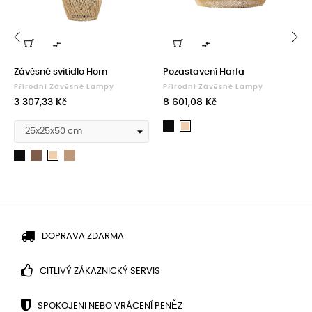


‹
›
Závěsné svítidlo Horn
Pozastavení Harfa
Přírodní Závěsné Lampy
Přírodní Závěsné Lampy
Cena
Cena
3 307,33 Kč
8 601,08 Kč
Černá
Přírodní
Černá
Hnědý
Kulit
Přírodní
DOPRAVA ZDARMA
CITLIVÝ ZÁKAZNICKÝ SERVIS
SPOKOJENI NEBO VRÁCENÍ PENĚZ