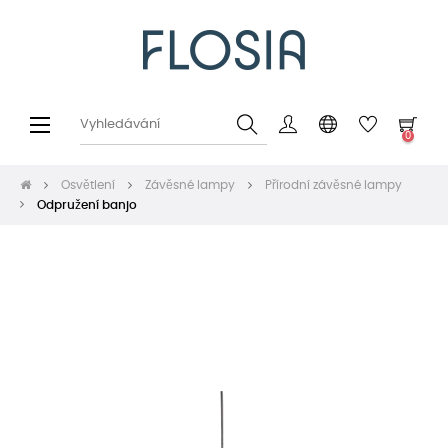
Toggle
☰
0
navigation
Osvětlení
Závěsné lampy
Přírodní závěsné lampy
Odpružení banjo