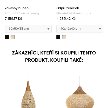
‹
›
Závěsný buben
Odpružení Bell
Přírodní Závěsné Lampy
Přírodní Závěsné Lampy
Cena
Cena
7 159,17 Kč
4 285,42 Kč
Černá
Černá
Přírodní
Přírodní
ZÁKAZNÍCI, KTEŘÍ SI KOUPILI TENTO
PRODUKT, KOUPILI TAKÉ: